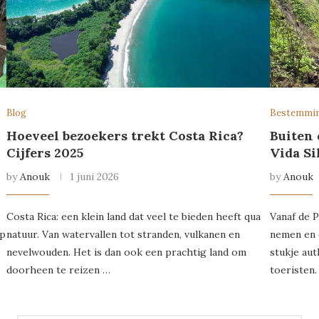
Blog
Bestemmi
Hoeveel bezoekers trekt Costa Rica?
Buiten 
Cijfers 2025
Vida Si
by
Anouk
1 juni 2026
by
Anouk
Costa Rica: een klein land dat veel te bieden heeft qua
Vanaf de P
op
natuur. Van watervallen tot stranden, vulkanen en
nemen en 
nevelwouden. Het is dan ook een prachtig land om
stukje aut
doorheen te reizen …
toeristen.