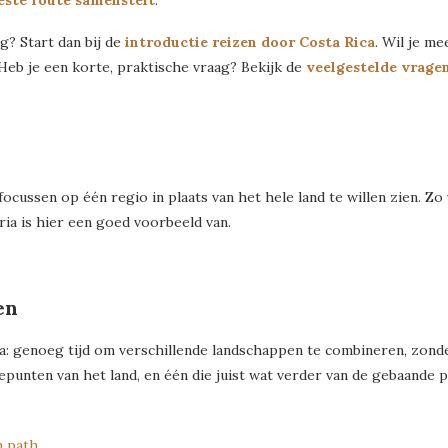
beste route samenstelt
.
g? Start dan bij de
introductie reizen door Costa Rica
. Wil je m
 Heb je een korte, praktische vraag? Bekijk de
veelgestelde vrage
 focussen op één regio in plaats van het hele land te willen zien. Z
ia is hier een goed voorbeeld van.
en
: genoeg tijd om verschillende landschappen te combineren, zonde
nten van het land, en één die juist wat verder van de gebaande pa
n path