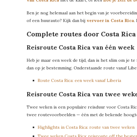
van Costa Rica
met de kaart, of lees
hoe je zelf de 
Ben je nog helemaal aan het begin van je voorbereidin
of een huurauto? Kijk dan bij
vervoer in Costa Rica
.
Complete routes door Costa Rica
Reisroute Costa Rica van één week
Heb je maar een week de tijd, dan is het slim om je te
dan op je bestemming. Onderstaande route vanaf Liber
Route Costa Rica: een week vanaf Liberia
Reisroute Costa Rica van twee wek
Twee weken is een populaire reisduur voor Costa Rica
twee routevoorbeelden — één met de bekende hoogtepu
Highlights in Costa Rica: route van twee weken
Twee weken Costa Rica: reisroute off the beate