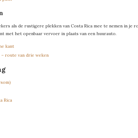
n
kers als de rustigere plekken van Costa Rica mee te nemen in je ro
kent met het openbaar vervoer in plaats van een huurauto.
he kant
 – route van drie weken
ng
rsom)
a Rica