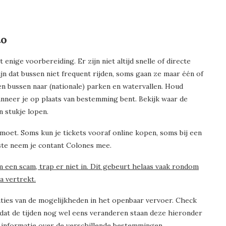
to
enige voorbereiding. Er zijn niet altijd snelle of directe
n dat bussen niet frequent rijden, soms gaan ze maar één of
n bussen naar (nationale) parken en watervallen. Houd
nneer je op plaats van bestemming bent. Bekijk waar de
 stukje lopen.
 moet. Soms kun je tickets vooraf online kopen, soms bij een
este neem je contant Colones mee.
 een scam, trap er niet in. Dit gebeurt helaas vaak rondom
a vertrekt.
caties van de mogelijkheden in het openbaar vervoer. Check
mdat de tijden nog wel eens veranderen staan deze hieronder
e informatie over de verschillende bestemmingen.