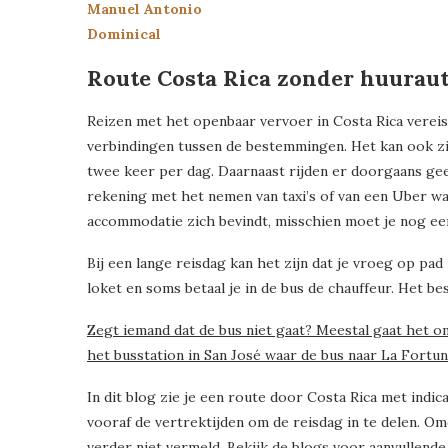
Manuel Antonio
Dominical
Route Costa Rica zonder huurau
Reizen met het openbaar vervoer in Costa Rica vereist 
verbindingen tussen de bestemmingen. Het kan ook zij
twee keer per dag. Daarnaast rijden er doorgaans gee
rekening met het nemen van taxi’s of van een Uber wa
accommodatie zich bevindt, misschien moet je nog een
Bij een lange reisdag kan het zijn dat je vroeg op pad
loket en soms betaal je in de bus de chauffeur. Het b
Zegt iemand dat de bus niet gaat? Meestal gaat het om
het busstation in San José waar de bus naar La Fortun
In dit blog zie je een route door Costa Rica met indi
vooraf de vertrektijden om de reisdag in te delen. O
verder niet vermeld. Bekijk de blogs voor aanvullend