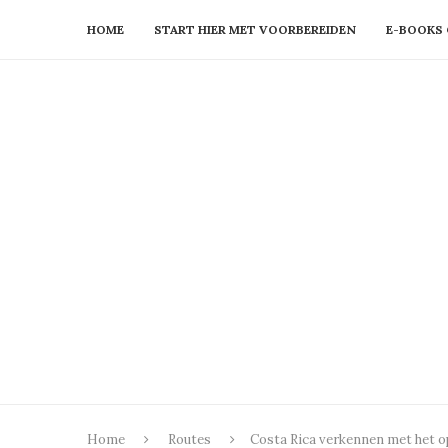
HOME
START HIER MET VOORBEREIDEN
E-BOOKS 
Home
Routes
Costa Rica verkennen met het o