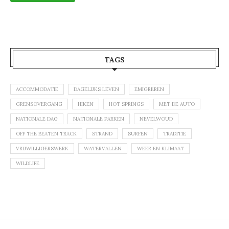
TAGS
ACCOMMODATIE
DAGELIJKS LEVEN
EMIGREREN
GRENSOVERGANG
HIKEN
HOT SPRINGS
MET DE AUTO
NATIONALE DAG
NATIONALE PARKEN
NEVELWOUD
OFF THE BEATEN TRACK
STRAND
SURFEN
TRADITIE
VRIJWILLIGERSWERK
WATERVALLEN
WEER EN KLIMAAT
WILDLIFE