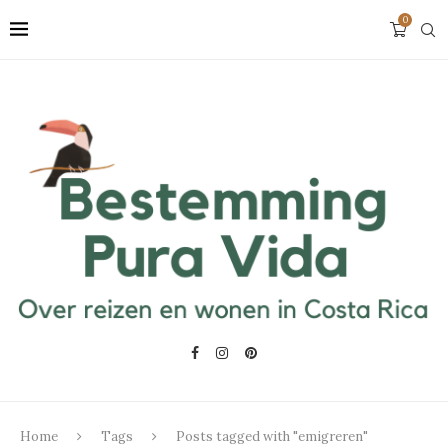
0
Home
Tags
Posts tagged with "emigreren"