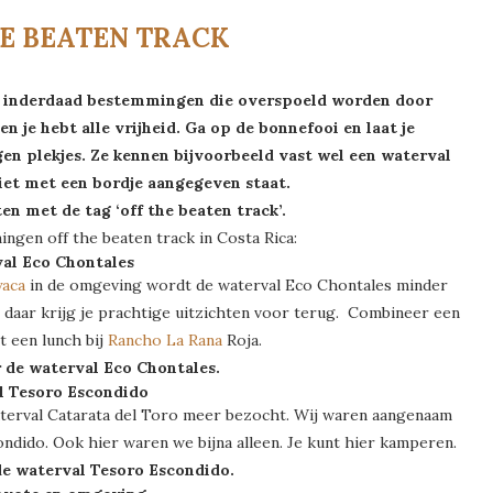
HE BEATEN TRACK
ijn inderdaad bestemmingen die overspoeld worden door
n je hebt alle vrijheid. Ga op de bonnefooi en laat je
en plekjes. Ze kennen bijvoorbeeld vast wel een waterval
niet met een bordje aangegeven staat.
ten met de tag ‘off the beaten track’.
ingen off the beaten track in Costa Rica:
val Eco Chontales
aca
in de omgeving wordt de waterval Eco Chontales minder
r daar krijg je prachtige uitzichten voor terug. Combineer een
t een lunch bij
Rancho La Rana
Roja.
 de waterval Eco Chontales.
l Tesoro Escondido
aterval Catarata del Toro meer bezocht. Wij waren aangenaam
ndido. Ook hier waren we bijna alleen. Je kunt hier kamperen.
e waterval Tesoro Escondido.