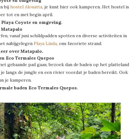
Coyote en omgeving
n bij
hostel Alouatta
, je kunt hier ook kamperen. Het hostel is
r tot en met begin april.
 Playa Coyote en omgeving.
. Matapalo
fen, vanaf juni schildpadden spotten en diverse activiteiten in
et nabijgelegen
Playa Linda
, ons favoriete strand.
eer over Matapalo.
den Eco Termales Quepos
 het gebaande pad gaan, bezoek dan de baden op het platteland
je langs de jungle en een rivier voordat je baden bereikt. Ook
un je kamperen.
rmale baden Eco Termales Quepos.