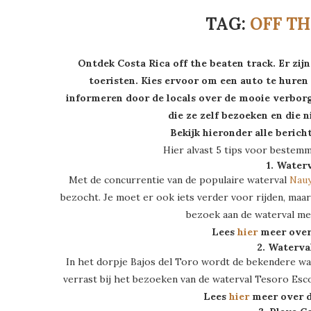
TAG:
OFF T
Ontdek Costa Rica off the beaten track. Er z
toeristen. Kies ervoor om een auto te huren e
informeren door de locals over de mooie verborg
die ze zelf bezoeken en die 
Bekijk hieronder alle berich
Hier alvast 5 tips voor bestemm
1. Water
Met de concurrentie van de populaire waterval
Nauy
bezocht. Je moet er ook iets verder voor rijden, maa
bezoek aan de waterval me
Lees
hier
meer over
2. Waterva
In het dorpje Bajos del Toro wordt de bekendere w
verrast bij het bezoeken van de waterval Tesoro Esco
Lees
hier
meer over d