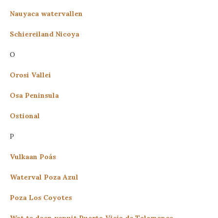
Nauyaca watervallen
Schiereiland Nicoya
O
Orosi Vallei
Osa Peninsula
Ostional
P
Vulkaan Poás
Waterval Poza Azul
Poza Los Coyotes
Wat te doen vanuit Puerto Viejo de Talamanca