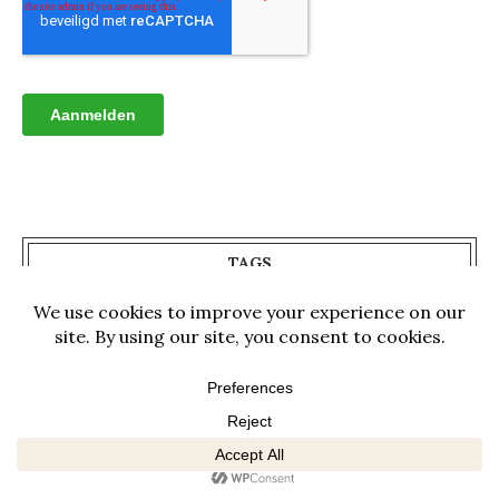
TAGS
ACCOMMODATIE
DAGELIJKS LEVEN
EMIGREREN
GRENSOVERGANG
HIKEN
HOT SPRINGS
MET DE AUTO
NATIONALE DAG
NATIONALE PARKEN
NEVELWOUD
OFF THE BEATEN TRACK
STRAND
SURFEN
TRADITIE
VRIJWILLIGERSWERK
WATERVALLEN
WEER EN KLIMAAT
WILDLIFE