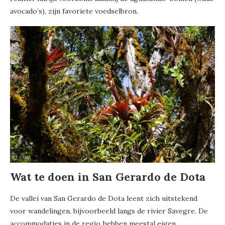
avocado’s), zijn favoriete voedselbron.
Wat te doen in San Gerardo de Dota
De vallei van San Gerardo de Dota leent zich uitstekend
voor wandelingen, bijvoorbeeld langs de rivier Savegre. De
accommodaties in de regio hebben meestal eigen