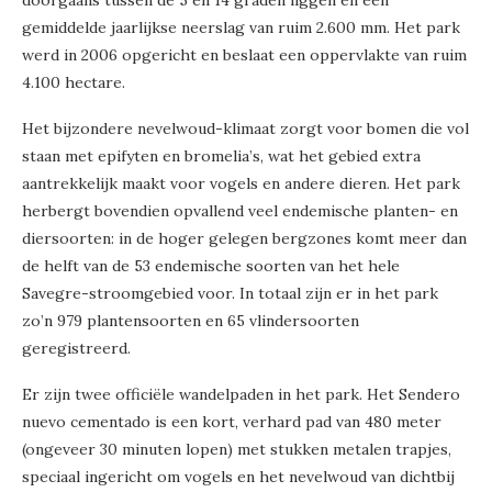
doorgaans tussen de 5 en 14 graden liggen en een
gemiddelde jaarlijkse neerslag van ruim 2.600 mm. Het park
werd in 2006 opgericht en beslaat een oppervlakte van ruim
4.100 hectare.
Het bijzondere nevelwoud-klimaat zorgt voor bomen die vol
staan met epifyten en bromelia’s, wat het gebied extra
aantrekkelijk maakt voor vogels en andere dieren. Het park
herbergt bovendien opvallend veel endemische planten- en
diersoorten: in de hoger gelegen bergzones komt meer dan
de helft van de 53 endemische soorten van het hele
Savegre-stroomgebied voor. In totaal zijn er in het park
zo’n 979 plantensoorten en 65 vlindersoorten
geregistreerd.
Er zijn twee officiële wandelpaden in het park. Het Sendero
nuevo cementado is een kort, verhard pad van 480 meter
(ongeveer 30 minuten lopen) met stukken metalen trapjes,
speciaal ingericht om vogels en het nevelwoud van dichtbij