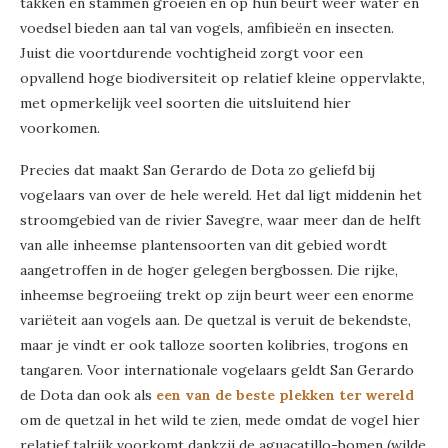
takken en stammen groeien en op hun beurt weer water en
voedsel bieden aan tal van vogels, amfibieën en insecten.
Juist die voortdurende vochtigheid zorgt voor een
opvallend hoge biodiversiteit op relatief kleine oppervlakte,
met opmerkelijk veel soorten die uitsluitend hier
voorkomen.
Precies dat maakt San Gerardo de Dota zo geliefd bij
vogelaars van over de hele wereld. Het dal ligt middenin het
stroomgebied van de rivier Savegre, waar meer dan de helft
van alle inheemse plantensoorten van dit gebied wordt
aangetroffen in de hoger gelegen bergbossen. Die rijke,
inheemse begroeiing trekt op zijn beurt weer een enorme
variëteit aan vogels aan. De quetzal is veruit de bekendste,
maar je vindt er ook talloze soorten kolibries, trogons en
tangaren. Voor internationale vogelaars geldt San Gerardo
de Dota dan ook als
een van de beste plekken ter wereld
om de quetzal in het wild te zien, mede omdat de vogel hier
relatief talrijk voorkomt dankzij de aguacatillo-bomen (wilde