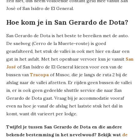
zelf niet, dus neem voldoende contant geld mee vanuit San
José of San Isidro de El General.
Hoe kom je in San Gerardo de Dota?
San Gerardo de Dota is het beste te bereiken met de auto.
De snelweg (Cerro de la Muerte-route) is goed
geasfalteerd, het stuk de vallei in ook met hier en daar een
gat in het asfalt. Met het openbaar vervoer kun je vanuit
San
José
of San Isidro de El General kiezen voor een van de
bussen van
Tracopa
of Musoc, die je langs de ruta 2 bij de
afslag naar de vallei afzetten. Er rijden geen bussen de vallei
in, er is ook geen gedeelde shuttle service die naar San
Gerardo de Dota gaat. Vraag bij je accommodatie vooraf
even na hoe je vanaf de afslag het laatste stuk het dal in
komt, want dit varieert per lodge.
Twijfel je tussen San Gerardo de Dota en die andere
bekende bestemming in het nevelwoud? Bekijk wat
de