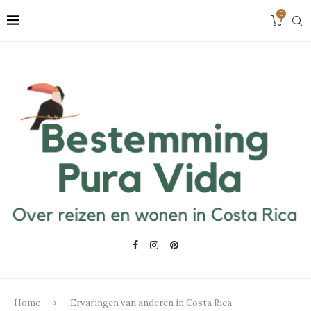
0
Home
Ervaringen van anderen in Costa Rica