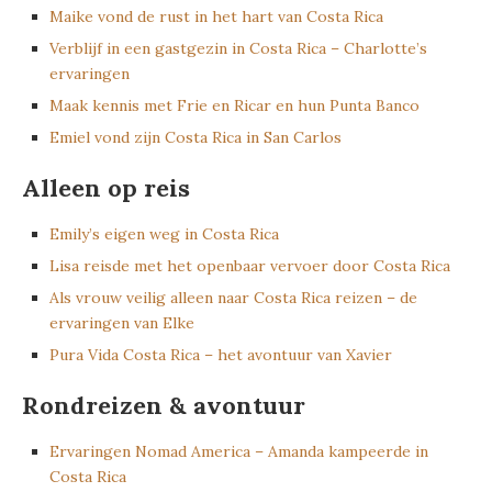
Maike vond de rust in het hart van Costa Rica
Verblijf in een gastgezin in Costa Rica – Charlotte’s
ervaringen
Maak kennis met Frie en Ricar en hun Punta Banco
Emiel vond zijn Costa Rica in San Carlos
Alleen op reis
Emily’s eigen weg in Costa Rica
Lisa reisde met het openbaar vervoer door Costa Rica
Als vrouw veilig alleen naar Costa Rica reizen – de
ervaringen van Elke
Pura Vida Costa Rica – het avontuur van Xavier
Rondreizen & avontuur
Ervaringen Nomad America – Amanda kampeerde in
Costa Rica