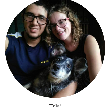
Hola!