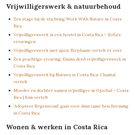
Vrijwilligerswerk & natuurbehoud
Een stage bij de stichting Work With Nature in Costa
Rica
Vrijwilligerswerk in een hostel in Costa Rica – Sofia’s
ervaringen
Vrijwilligerswerk met apen: Stephanie vertelt er over
Een prachtige ervaring: Emma deed vrijwilligerswerk in
Costa Rica
Vrijwilligerswerk bij Natuwa in Costa Rica: Chantal
vertelt
Moeder en dochter samen vrijwilliger in Ojochal – Costa
Rica | Kim vertelt
‘Adopteer Regenwoud’ gaat voor duurzame bescherming
in Costa Rica
Wonen & werken in Costa Rica