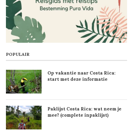
POPULAIR
Op vakantie naar Costa Rica:
start met deze informatie
Paklijst Costa Rica: wat neem je
mee? (complete inpaklijst)