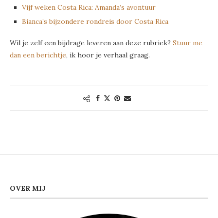
Vijf weken Costa Rica: Amanda’s avontuur
Bianca’s bijzondere rondreis door Costa Rica
Wil je zelf een bijdrage leveren aan deze rubriek?
Stuur me
dan een berichtje
, ik hoor je verhaal graag.
OVER MIJ