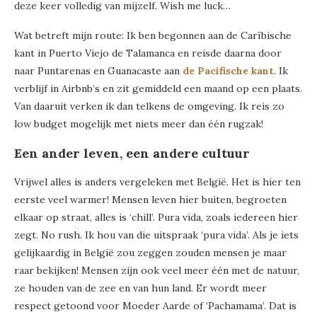
deze keer volledig van mijzelf. Wish me luck…
Wat betreft mijn route: Ik ben begonnen aan de Carïbische
kant in Puerto Viejo de Talamanca en reisde daarna door
naar Puntarenas en Guanacaste aan
de Pacifische kant
. Ik
verblijf in Airbnb’s en zit gemiddeld een maand op een plaats.
Van daaruit verken ik dan telkens de omgeving. Ik reis zo
low budget mogelijk met niets meer dan één rugzak!
Een ander leven
, een andere cultuur
Vrijwel alles is anders vergeleken met België. Het is hier ten
eerste veel warmer! Mensen leven hier buiten, begroeten
elkaar op straat, alles is ‘chill’. Pura vida, zoals iedereen hier
zegt. No rush. Ik hou van die uitspraak ‘pura vida’. Als je iets
gelijkaardig in België zou zeggen zouden mensen je maar
raar bekijken! Mensen zijn ook veel meer één met de natuur,
ze houden van de zee en van hun land. Er wordt meer
respect getoond voor Moeder Aarde of ‘Pachamama’. Dat is