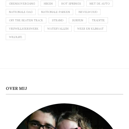
GRENSOVERGANG
HIKEN
HOT SPRINGS
MET DE AUTO
NATIONALE DAG
NATIONALE PARKEN
NEVELWOUD
OFF THE BEATEN TRACK
STRAND
SURFEN
TRADITIE
VRIJWILLIGERSWERK
WATERVALLEN
WEER EN KLIMAAT
WILDLIFE
OVER MIJ