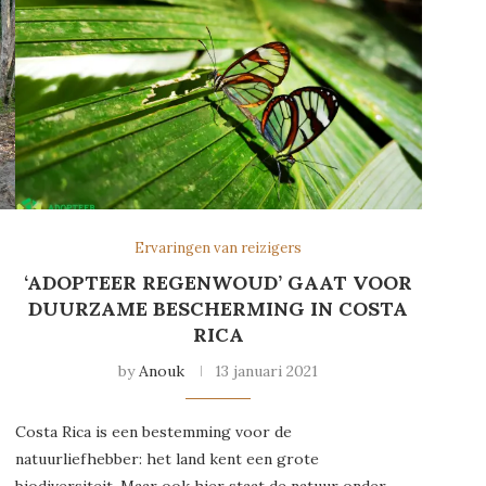
Ervaringen van reizigers
‘ADOPTEER REGENWOUD’ GAAT VOOR
DUURZAME BESCHERMING IN COSTA
RICA
by
Anouk
13 januari 2021
Costa Rica is een bestemming voor de
natuurliefhebber: het land kent een grote
biodiversiteit. Maar ook hier staat de natuur onder