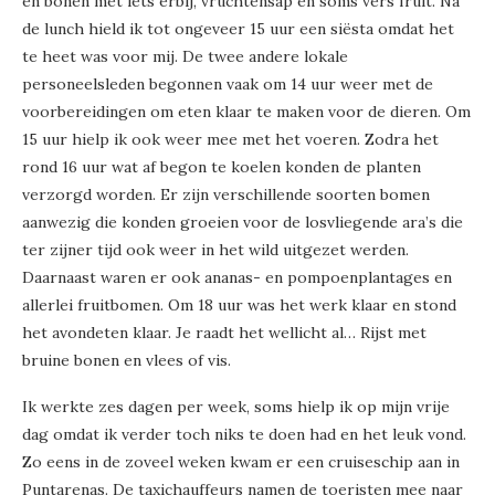
en bonen met iets erbij, vruchtensap en soms vers fruit. Na
de lunch hield ik tot ongeveer 15 uur een siësta omdat het
te heet was voor mij. De twee andere lokale
personeelsleden begonnen vaak om 14 uur weer met de
voorbereidingen om eten klaar te maken voor de dieren. Om
15 uur hielp ik ook weer mee met het voeren. Zodra het
rond 16 uur wat af begon te koelen konden de planten
verzorgd worden. Er zijn verschillende soorten bomen
aanwezig die konden groeien voor de losvliegende ara’s die
ter zijner tijd ook weer in het wild uitgezet werden.
Daarnaast waren er ook ananas- en pompoenplantages en
allerlei fruitbomen. Om 18 uur was het werk klaar en stond
het avondeten klaar. Je raadt het wellicht al… Rijst met
bruine bonen en vlees of vis.
Ik werkte zes dagen per week, soms hielp ik op mijn vrije
dag omdat ik verder toch niks te doen had en het leuk vond.
Zo eens in de zoveel weken kwam er een cruiseschip aan in
Puntarenas. De taxichauffeurs namen de toeristen mee naar