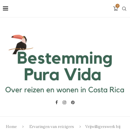
0
Home
Ervaringen van reizigers
Vrijwilligerswerk bij