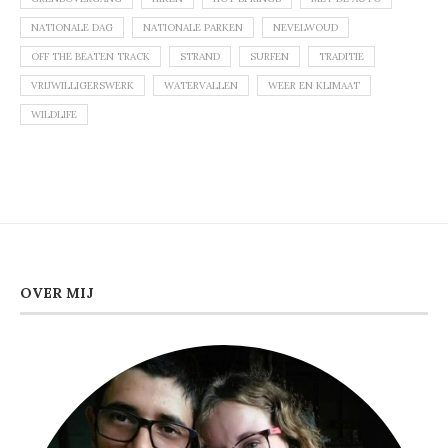
NATIONALE DAG
NATIONALE PARKEN
NEVELWOUD
OFF THE BEATEN TRACK
STRAND
SURFEN
TRADITIE
VRIJWILLIGERSWERK
WATERVALLEN
WEER EN KLIMAAT
WILDLIFE
OVER MIJ