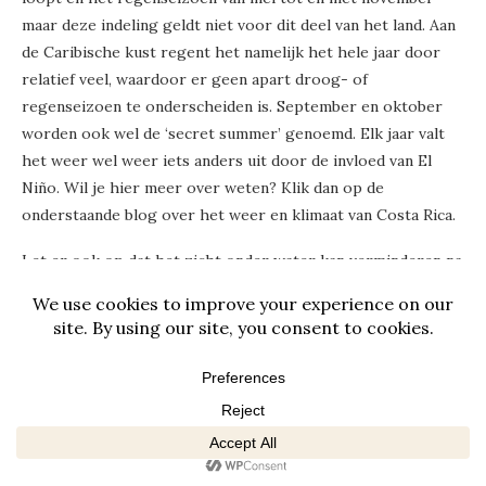
maar deze indeling geldt niet voor dit deel van het land. Aan
de Caribische kust regent het namelijk het hele jaar door
relatief veel, waardoor er geen apart droog- of
regenseizoen te onderscheiden is. September en oktober
worden ook wel de ‘secret summer’ genoemd. Elk jaar valt
het weer wel weer iets anders uit door de invloed van El
Niño. Wil je hier meer over weten? Klik dan op de
onderstaande blog over het weer en klimaat van Costa Rica.
Let er ook op dat het zicht onder water kan verminderen na
regen — iets om rekening mee te houden als je een
snorkeltour plant.
Bekijk de
paklijst voor Costa Rica
Lees meer over
het weer en klimaat van Costa Rica
Lees meer over
de beste reistijd voor Costa Rica