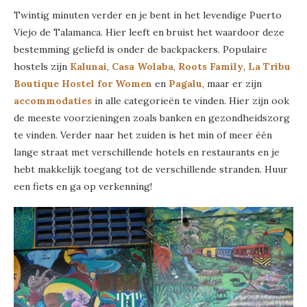
Twintig minuten verder en je bent in het levendige Puerto
Viejo de Talamanca. Hier leeft en bruist het waardoor deze
bestemming geliefd is onder de backpackers. Populaire
hostels zijn
Kalunai
,
Casa Wolaba
,
Roots Family
,
La Tribu
Boutique Hostel for Women
en
Pagalu
, maar er zijn
accommodaties
in alle categorieën te vinden. Hier zijn ook
de meeste voorzieningen zoals banken en gezondheidszorg
te vinden. Verder naar het zuiden is het min of meer één
lange straat met verschillende hotels en restaurants en je
hebt makkelijk toegang tot de verschillende stranden. Huur
een fiets en ga op verkenning!