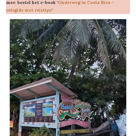
mee
:
bestel het e-book ‘
Onderweg in Costa Rica –
reisgids met reistips
‘