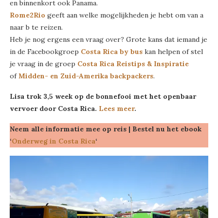
en binnenkort ook Panama.
Rome2Rio
geeft aan welke mogelijkheden je hebt om van a
naar b te reizen.
Heb je nog ergens een vraag over? Grote kans dat iemand je
in de Facebookgroep
Costa Rica by bus
kan helpen of stel
je vraag in de groep
Costa Rica Reistips & Inspiratie
of
Midden- en Zuid-Amerika backpackers
.
Lisa trok 3,5 week op de bonnefooi met het openbaar
vervoer door Costa Rica.
Lees meer
.
Neem alle informatie mee op reis | Bestel nu het ebook
‘
Onderweg in Costa Rica
‘