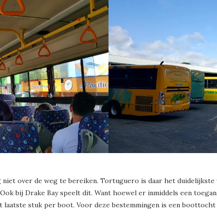
et over de weg te bereiken. Tortuguero is daar het duidelijkste vo
. Ook bij Drake Bay speelt dit. Want hoewel er inmiddels een toega
et laatste stuk per boot. Voor deze bestemmingen is een boottoc