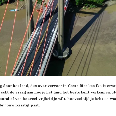
ig door het land, dus over vervoer in Costa Rica kan ik uit er
reekt de vraag aan hoe je het land het beste kunt verkennen. H
oral af van hoeveel vrijheid je wilt, hoeveel tijd je hebt en wa
ij jouw reisstijl past.