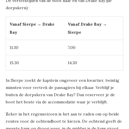
De vertrektijden van de boot naar en van Drake Bay (de
dorpskern):
Vanaf Sierpe → Drake
Vanaf Drake Bay →
Bay
Sierpe
11.30
7.00
15.30
14.30
In Sierpe zoekt de kapitein ongeveer een kwartier, twintig
minuten voor vertrek de passagiers bij elkaar. Verblijf je
buiten de dorpskern van Drake Bay? Dan reserveer je de
boot het beste via de accommodatie waar je verblijft.
Zeker in het regenseizoen is het aan te raden om op beide
routes voor de ochtendboot te kiezen. De ochtend geeft de
meeste kans op droog weer, in de middag is de kans groot