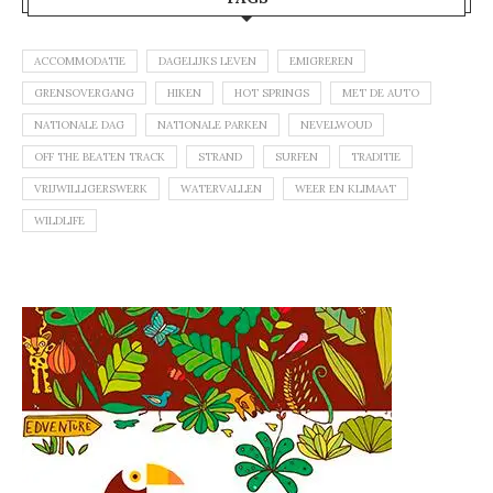
ACCOMMODATIE
DAGELIJKS LEVEN
EMIGREREN
GRENSOVERGANG
HIKEN
HOT SPRINGS
MET DE AUTO
NATIONALE DAG
NATIONALE PARKEN
NEVELWOUD
OFF THE BEATEN TRACK
STRAND
SURFEN
TRADITIE
VRIJWILLIGERSWERK
WATERVALLEN
WEER EN KLIMAAT
WILDLIFE