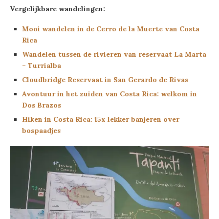
Vergelijkbare wandelingen:
Mooi wandelen in de Cerro de la Muerte van Costa
Rica
Wandelen tussen de rivieren van reservaat La Marta
– Turrialba
Cloudbridge Reservaat in San Gerardo de Rivas
Avontuur in het zuiden van Costa Rica: welkom in
Dos Brazos
Hiken in Costa Rica: 15x lekker banjeren over
bospaadjes