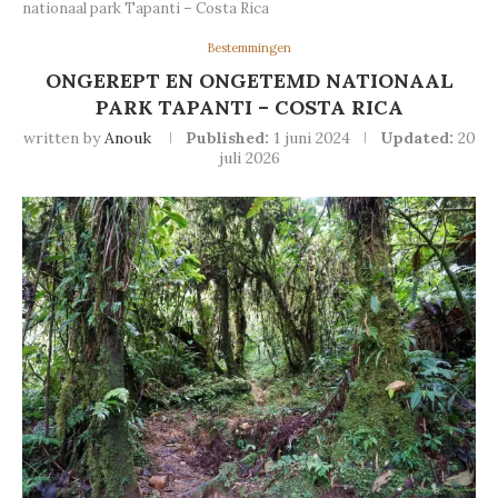
nationaal park Tapanti – Costa Rica
Bestemmingen
ONGEREPT EN ONGETEMD NATIONAAL
PARK TAPANTI – COSTA RICA
written by
Anouk
Published:
1 juni 2024
Updated:
20
juli 2026