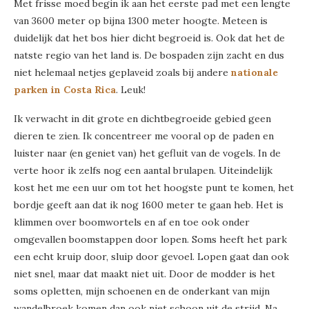
Met frisse moed begin ik aan het eerste pad met een lengte
van 3600 meter op bijna 1300 meter hoogte. Meteen is
duidelijk dat het bos hier dicht begroeid is. Ook dat het de
natste regio van het land is. De bospaden zijn zacht en dus
niet helemaal netjes geplaveid zoals bij andere
nationale
parken in Costa Rica
. Leuk!
Ik verwacht in dit grote en dichtbegroeide gebied geen
dieren te zien. Ik concentreer me vooral op de paden en
luister naar (en geniet van) het gefluit van de vogels. In de
verte hoor ik zelfs nog een aantal brulapen. Uiteindelijk
kost het me een uur om tot het hoogste punt te komen, het
bordje geeft aan dat ik nog 1600 meter te gaan heb. Het is
klimmen over boomwortels en af en toe ook onder
omgevallen boomstappen door lopen. Soms heeft het park
een echt kruip door, sluip door gevoel. Lopen gaat dan ook
niet snel, maar dat maakt niet uit. Door de modder is het
soms opletten, mijn schoenen en de onderkant van mijn
wandelbroek komen dan ook niet schoon uit de strijd. Na