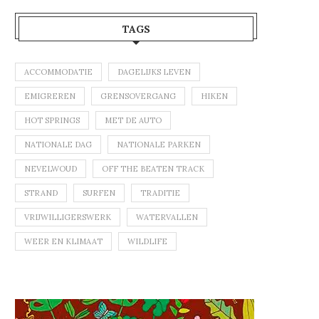
TAGS
ACCOMMODATIE
DAGELIJKS LEVEN
EMIGREREN
GRENSOVERGANG
HIKEN
HOT SPRINGS
MET DE AUTO
NATIONALE DAG
NATIONALE PARKEN
NEVELWOUD
OFF THE BEATEN TRACK
STRAND
SURFEN
TRADITIE
VRIJWILLIGERSWERK
WATERVALLEN
WEER EN KLIMAAT
WILDLIFE