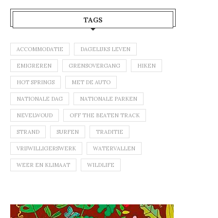
TAGS
ACCOMMODATIE
DAGELIJKS LEVEN
EMIGREREN
GRENSOVERGANG
HIKEN
HOT SPRINGS
MET DE AUTO
NATIONALE DAG
NATIONALE PARKEN
NEVELWOUD
OFF THE BEATEN TRACK
STRAND
SURFEN
TRADITIE
VRIJWILLIGERSWERK
WATERVALLEN
WEER EN KLIMAAT
WILDLIFE