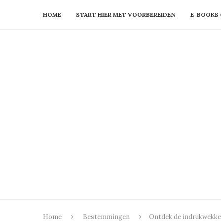
HOME
START HIER MET VOORBEREIDEN
E-BOOKS 
Home
Bestemmingen
Ontdek de indrukwekken