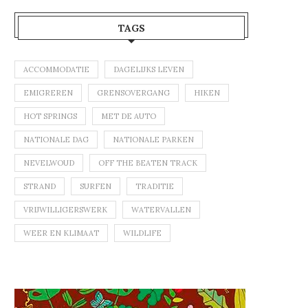
TAGS
ACCOMMODATIE
DAGELIJKS LEVEN
EMIGREREN
GRENSOVERGANG
HIKEN
HOT SPRINGS
MET DE AUTO
NATIONALE DAG
NATIONALE PARKEN
NEVELWOUD
OFF THE BEATEN TRACK
STRAND
SURFEN
TRADITIE
VRIJWILLIGERSWERK
WATERVALLEN
WEER EN KLIMAAT
WILDLIFE