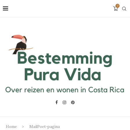
0
Home
MailPoet-pagina