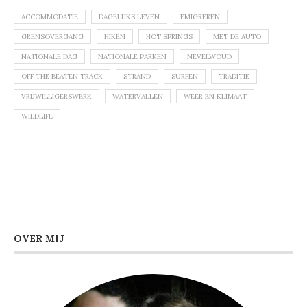
ACCOMMODATIE
DAGELIJKS LEVEN
EMIGREREN
GRENSOVERGANG
HIKEN
HOT SPRINGS
MET DE AUTO
NATIONALE DAG
NATIONALE PARKEN
NEVELWOUD
OFF THE BEATEN TRACK
STRAND
SURFEN
TRADITIE
VRIJWILLIGERSWERK
WATERVALLEN
WEER EN KLIMAAT
WILDLIFE
OVER MIJ