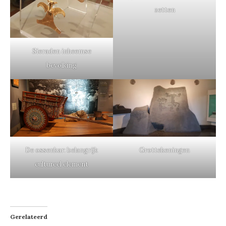
zetten
Sieraden inheemse
bevolking
De ossenkar: belangrijk
Grottekeningen
cultureel element
Gerelateerd