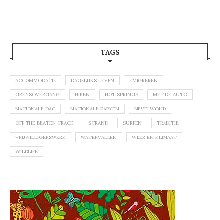
TAGS
ACCOMMODATIE
DAGELIJKS LEVEN
EMIGREREN
GRENSOVERGANG
HIKEN
HOT SPRINGS
MET DE AUTO
NATIONALE DAG
NATIONALE PARKEN
NEVELWOUD
OFF THE BEATEN TRACK
STRAND
SURFEN
TRADITIE
VRIJWILLIGERSWERK
WATERVALLEN
WEER EN KLIMAAT
WILDLIFE