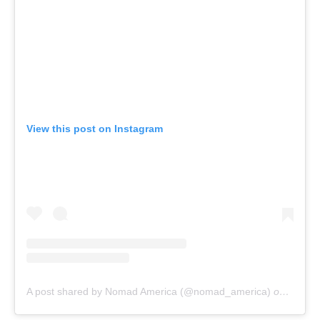
View this post on Instagram
A post shared by Nomad America (@nomad_america)
on
Dec 30