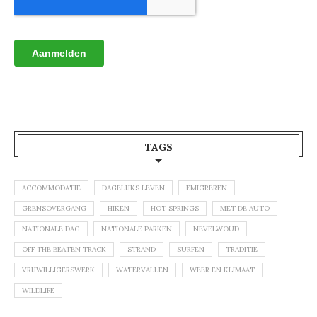
TAGS
ACCOMMODATIE
DAGELIJKS LEVEN
EMIGREREN
GRENSOVERGANG
HIKEN
HOT SPRINGS
MET DE AUTO
NATIONALE DAG
NATIONALE PARKEN
NEVELWOUD
OFF THE BEATEN TRACK
STRAND
SURFEN
TRADITIE
VRIJWILLIGERSWERK
WATERVALLEN
WEER EN KLIMAAT
WILDLIFE