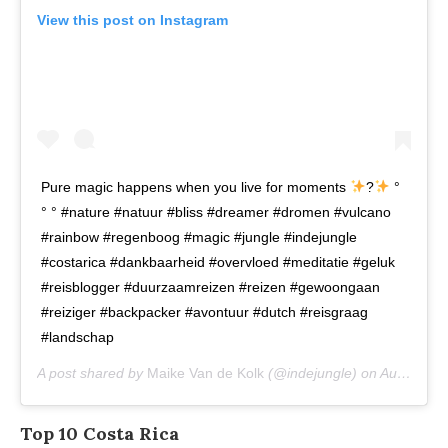
View this post on Instagram
Pure magic happens when you live for moments
?
°
° ° #nature #natuur #bliss #dreamer #dromen #vulcano
#rainbow #regenboog #magic #jungle #indejungle
#costarica #dankbaarheid #overvloed #meditatie #geluk
#reisblogger #duurzaamreizen #reizen #gewoongaan
#reiziger #backpacker #avontuur #dutch #reisgraag
#landschap
A post shared by
Maike Van de Kolk
(@indejungle) on
Aug 2, 2018 at 7:32pm PDT
Top 10 Costa Rica