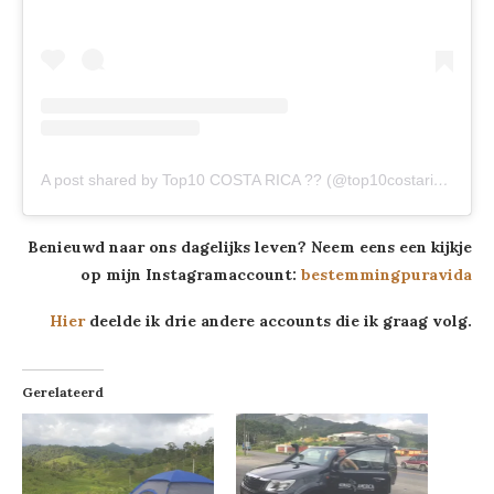
A post shared by Top10 COSTA RICA ?? (@top10costarica)
on
J
Benieuwd naar ons dagelijks leven? Neem eens een kijkje
op mijn Instagramaccount:
bestemmingpuravida
Hier
deelde ik drie andere accounts die ik graag volg.
Gerelateerd