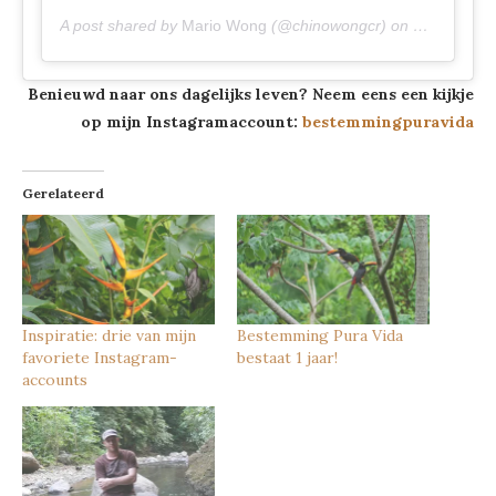
A post shared by
Mario Wong
(@chinowongcr) on
Dec 25, 20
Benieuwd naar ons dagelijks leven? Neem eens een kijkje
op mijn Instagramaccount:
bestemmingpuravida
Gerelateerd
Inspiratie: drie van mijn
Bestemming Pura Vida
favoriete Instagram-
bestaat 1 jaar!
accounts