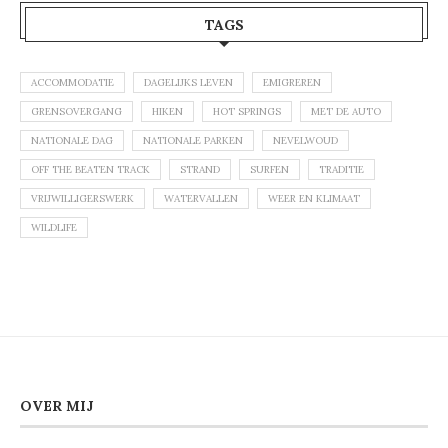
TAGS
ACCOMMODATIE
DAGELIJKS LEVEN
EMIGREREN
GRENSOVERGANG
HIKEN
HOT SPRINGS
MET DE AUTO
NATIONALE DAG
NATIONALE PARKEN
NEVELWOUD
OFF THE BEATEN TRACK
STRAND
SURFEN
TRADITIE
VRIJWILLIGERSWERK
WATERVALLEN
WEER EN KLIMAAT
WILDLIFE
OVER MIJ