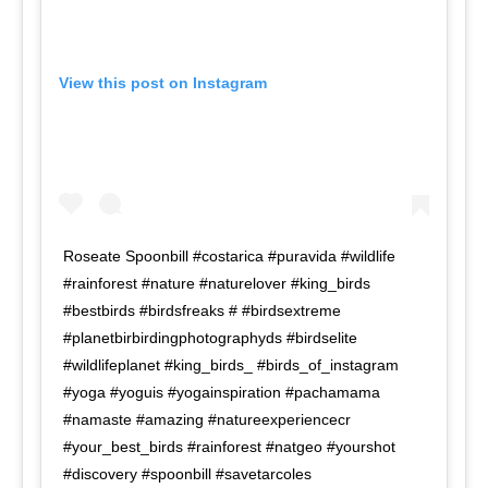
View this post on Instagram
Roseate Spoonbill #costarica #puravida #wildlife
#rainforest #nature #naturelover #king_birds
#bestbirds #birdsfreaks # #birdsextreme
#planetbirbirdingphotographyds #birdselite
#wildlifeplanet #king_birds_ #birds_of_instagram
#yoga #yoguis #yogainspiration #pachamama
#namaste #amazing #natureexperiencecr
#your_best_birds #rainforest #natgeo #yourshot
#discovery #spoonbill #savetarcoles