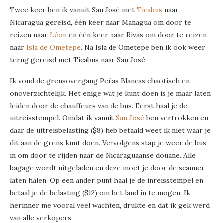
Twee keer ben ik vanuit San José met
Ticabus
naar
Nicaragua gereisd, één keer naar Managua om door te
reizen naar
Léon
en één keer naar Rivas om door te reizen
naar
Isla de Ometepe
. Na Isla de Ometepe ben ik ook weer
terug gereisd met Ticabus naar San José.
Ik vond de grensovergang Peñas Blancas chaotisch en
onoverzichtelijk. Het enige wat je kunt doen is je maar laten
leiden door de chauffeurs van de bus. Eerst haal je de
uitreisstempel. Omdat ik vanuit
San José
ben vertrokken en
daar de uitreisbelasting ($8) heb betaald weet ik niet waar je
dit aan de grens kunt doen. Vervolgens stap je weer de bus
in om door te rijden naar de Nicaraguaanse douane. Alle
bagage wordt uitgeladen en deze moet je door de scanner
laten halen. Op een ander punt haal je de inreisstempel en
betaal je de belasting ($12) om het land in te mogen. Ik
herinner me vooral veel wachten, drukte en dat ik gek werd
van alle verkopers.