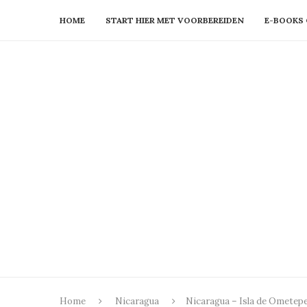
HOME
START HIER MET VOORBEREIDEN
E-BOOKS 
Home
Nicaragua
Nicaragua – Isla de Ometep