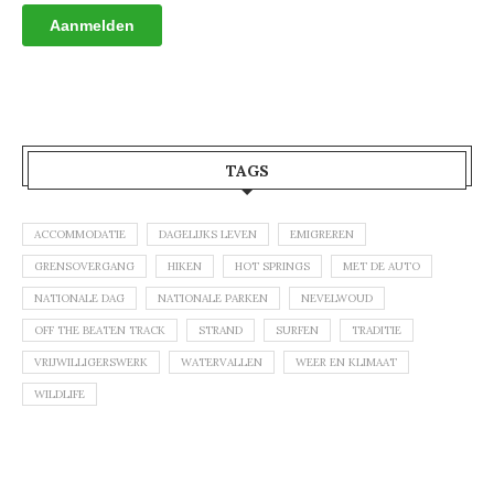
TAGS
ACCOMMODATIE
DAGELIJKS LEVEN
EMIGREREN
GRENSOVERGANG
HIKEN
HOT SPRINGS
MET DE AUTO
NATIONALE DAG
NATIONALE PARKEN
NEVELWOUD
OFF THE BEATEN TRACK
STRAND
SURFEN
TRADITIE
VRIJWILLIGERSWERK
WATERVALLEN
WEER EN KLIMAAT
WILDLIFE