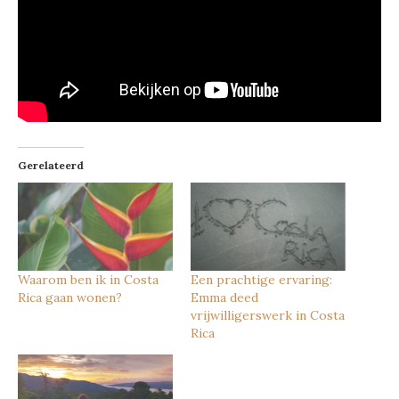
Gerelateerd
Waarom ben ik in Costa
Een prachtige ervaring:
Rica gaan wonen?
Emma deed
vrijwilligerswerk in Costa
Rica