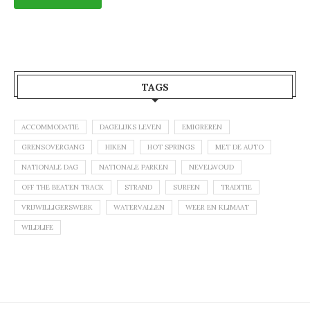
TAGS
ACCOMMODATIE
DAGELIJKS LEVEN
EMIGREREN
GRENSOVERGANG
HIKEN
HOT SPRINGS
MET DE AUTO
NATIONALE DAG
NATIONALE PARKEN
NEVELWOUD
OFF THE BEATEN TRACK
STRAND
SURFEN
TRADITIE
VRIJWILLIGERSWERK
WATERVALLEN
WEER EN KLIMAAT
WILDLIFE