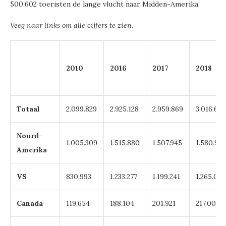
500.602 toeristen de lange vlucht naar Midden-Amerika.
Veeg naar links om alle cijfers te zien.
2010
2016
2017
2018
Totaal
2.099.829
2.925.128
2.959.869
3.016.667
Noord-
1.005.309
1.515.880
1.507.945
1.580.991
Amerika
VS
830.993
1.233.277
1.199.241
1.265.067
Canada
119.654
188.104
201.921
217.006