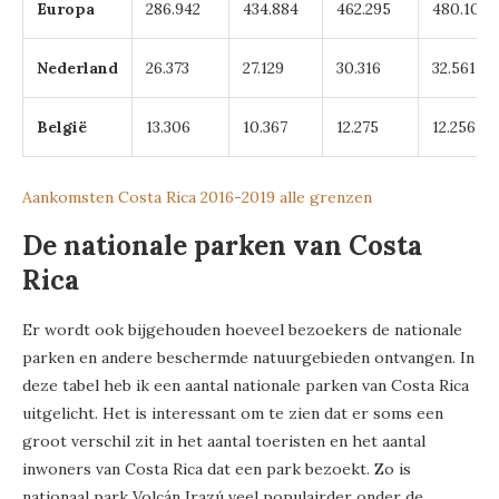
Europa
286.942
434.884
462.295
480.102
Nederland
26.373
27.129
30.316
32.561
België
13.306
10.367
12.275
12.256
Aankomsten Costa Rica 2016-2019 alle grenzen
De nationale parken van Costa
Rica
Er wordt ook bijgehouden hoeveel bezoekers de nationale
parken en andere beschermde natuurgebieden ontvangen. In
deze tabel heb ik een aantal nationale parken van Costa Rica
uitgelicht. Het is interessant om te zien dat er soms een
groot verschil zit in het aantal toeristen en het aantal
inwoners van Costa Rica dat een park bezoekt. Zo is
nationaal park Volcán Irazú veel populairder onder de