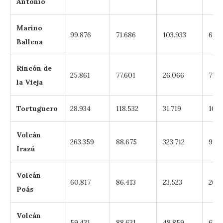
Antonio
Marino
99.876
71.686
103.933
61.9
Ballena
Rincón de
25.861
77.601
26.066
71.9
la Vieja
Tortuguero
28.934
118.532
31.719
104.
Volcán
263.359
88.675
323.712
99.2
Irazú
Volcán
60.817
86.413
23.523
26.2
Poás
Volcán
59.431
88.631
48.859
63.7