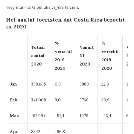
Veeg naar links om alle cijfers te zien.
Het aantal toeristen dat Costa Rica bezocht
in 2020
%
%
Totaal
Vanuit
Van
verschil
verschil
aantal
NL
BE
2019-
2019-
2020
2020
20
2020
2020
Jan
358.665
0,9
3888
22,8
129
Feb
341.008
9,0
3766
30,9
125
Maa
162.994
-51,4
1976
-26,4
601
Apr
8342
-96,8