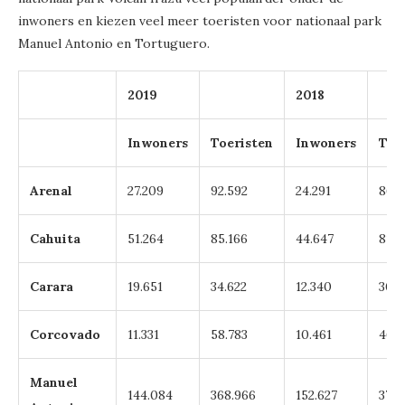
inwoners en kiezen veel meer toeristen voor nationaal park
Manuel Antonio en Tortuguero.
2019
2018
Inwoners
Toeristen
Inwoners
Toe
Arenal
27.209
92.592
24.291
86.9
Cahuita
51.264
85.166
44.647
81.7
Carara
19.651
34.622
12.340
30.4
Corcovado
11.331
58.783
10.461
46.3
Manuel
144.084
368.966
152.627
372.