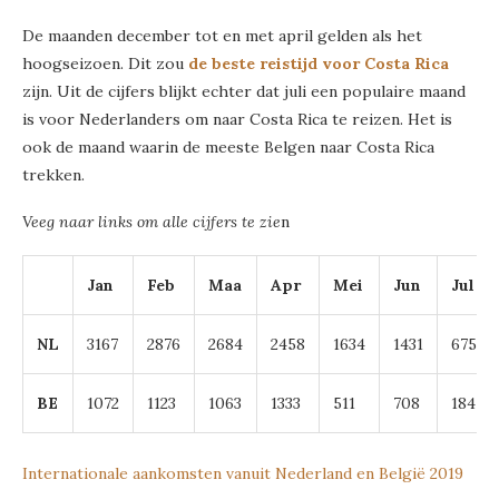
De maanden december tot en met april gelden als het
hoogseizoen. Dit zou
de beste reistijd voor Costa Rica
zijn. Uit de cijfers blijkt echter dat juli een populaire maand
is voor Nederlanders om naar Costa Rica te reizen. Het is
ook de maand waarin de meeste Belgen naar Costa Rica
trekken.
Veeg naar links om alle cijfers te zie
n
Jan
Feb
Maa
Apr
Mei
Jun
Jul
NL
3167
2876
2684
2458
1634
1431
6754
BE
1072
1123
1063
1333
511
708
1845
Internationale aankomsten vanuit Nederland en België 2019