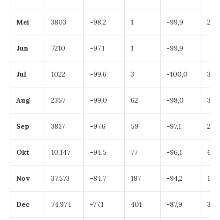
Mei
3803
-98,2
1
-99,9
2
Jun
7210
-97,1
1
-99,9
Jul
1022
-99,6
3
-100,0
3
Aug
2357
-99,0
62
-98,0
38
Sep
3817
-97,6
59
-97,1
24
Okt
10.147
-94,5
77
-96,1
63
Nov
37.573
-84,7
187
-94,2
115
Dec
74.974
-77,1
401
-87,9
384